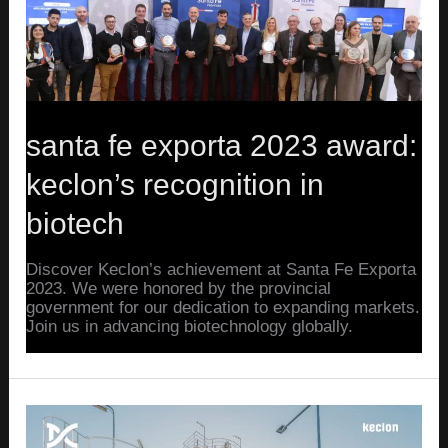
Keclon’s
Recognition
in
Biotech
santa fe exporta 2023 award:
keclon’s recognition in
biotech
Discover Keclon’s achievement at Santa Fe Exporta
2023. We were honored by the provincial
government for our dedication to expanding markets.
Join us in advancing biotechnology globally.
Read More »
Industrial
Fermentation