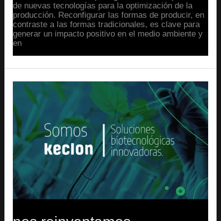
de nuevas tecnologías para la optimización de la
producción. Reconfigurar las formas de producir, en
contraste a las formas tradicionales, es clave para
generar un impacto positivo en el medio ambiente y
en
Read More »
Nos
reinventamos